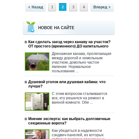
Назад
1
2
3
4
Вперед
НОВОЕ НА САЙТЕ
Как сделать заезд через канаву на участок?
ОТ простого (временного) ДО капитального
Дренажная канава, пролегающая
между дорогой и земельным
участком, довольно частое
явление. Нормальное
пользование ...
Душевой уголок или душевая кабина: что
лучше?
С этим вопросом сталкиваются
все, кто решился на ремонт в
ванной комнате. Обе ...
Мнение эксперта: как выбрать долговечные
секционные ворота?
Как убедиться в надежности
сэндвич-панелей, из которых