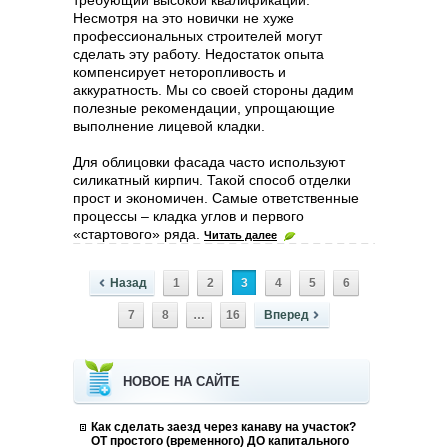
требующий высокой квалификации.
Несмотря на это новички не хуже
профессиональных строителей могут
сделать эту работу. Недостаток опыта
компенсирует неторопливость и
аккуратность. Мы со своей стороны дадим
полезные рекомендации, упрощающие
выполнение лицевой кладки.
Для облицовки фасада часто используют
силикатный кирпич. Такой способ отделки
прост и экономичен. Самые ответственные
процессы – кладка углов и первого
«стартового» ряда.
Читать далее
Назад
1
2
3
4
5
6
7
8
…
16
Вперед
НОВОЕ НА САЙТЕ
Как сделать заезд через канаву на участок?
ОТ простого (временного) ДО капитального