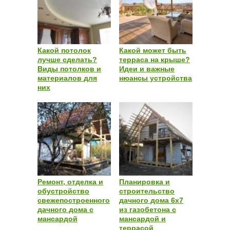
Какой потолок
Какой может быть
лучше сделать?
терраса на крыше?
Виды потолков и
Идеи и важные
материалов для
нюансы устройства
них
Ремонт, отделка и
Планировка и
обустройство
строительство
свежепостроенного
дачного дома 6х7
дачного дома с
из газобетона с
мансардой
мансардой и
террасой