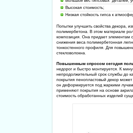
Большой вес гипсовых деталей, 
Высокая стоимость;
Низкая стойкость гипса к атмосф
Попытки улучшить свойства декора, и
полимербетона. В этом материале ро
композиция. Она придает элементам от
снижения веса полимербетонная лепни
тонкостенного профиля. Для повышен
стекловолокна.
Повышенным спросом сегодня поль
недорог и быстро монтируется. К мину
непродолжительный срок службы до ка
покрытия пенопластовый декор может р
он деформируется под жаркими лучам
применяют покрытия на основе акрила.
стоимость обработанных изделий суще