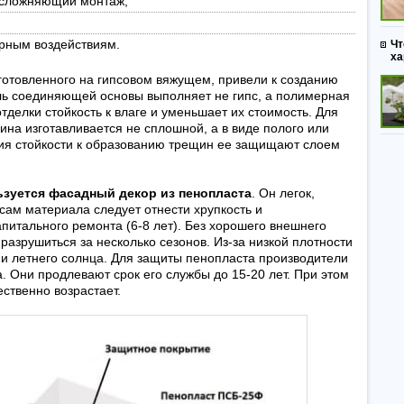
усложняющий монтаж;
ерным воздействиям.
Чт
ха
зготовленного на гипсовом вяжущем, привели к созданию
ль соединяющей основы выполняет не гипс, а полимерная
делки стойкость к влаге и уменьшает их стоимость. Для
на изготавливается не сплошной, а в виде полого или
ия стойкости к образованию трещин ее защищают слоем
зуется фасадный декор из пенопласта
. Он легок,
сам материала следует отнести хрупкость и
питального ремонта (6-8 лет). Без хорошего внешнего
азрушиться за несколько сезонов. Из-за низкой плотности
и летнего солнца. Для защиты пенопласта производители
 Они продлевают срок его службы до 15-20 лет. При этом
ственно возрастает.