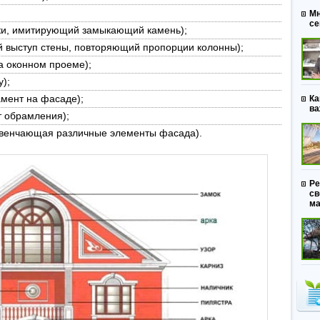
Мн
се
рки, имитирующий замыкающий камень);
й выступ стены, повторяющий пропорции колонны);
а оконном проеме);
у);
мент на фасаде);
Ка
ва
т обрамления);
 венчающая различные элементы фасада).
Ре
св
ма