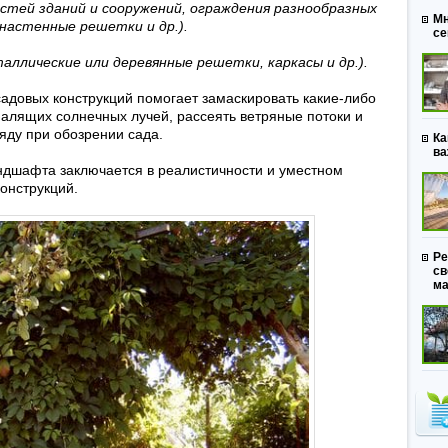
стей зданий и сооружений, ограждения разнообразных
Мн
 настенные решетки и др.).
се
аллические или деревянные решетки, каркасы и др.).
адовых конструкций помогает замаскировать какие-либо
палящих солнечных лучей, рассеять ветряные потоки и
яду при обозрении сада.
Ка
ва
ндшафта заключается в реалистичности и уместном
онструкций.
Ре
св
ма