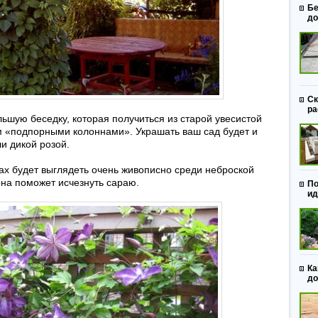
Бе
до
Ск
ра
ьшую беседку, которая получиться из старой увесистой
м «подпорными колоннами». Украшать ваш сад будет и
и дикой розой.
х будет выглядеть очень живописно среди неброской
она поможет исчезнуть сараю.
По
ид
Ка
до