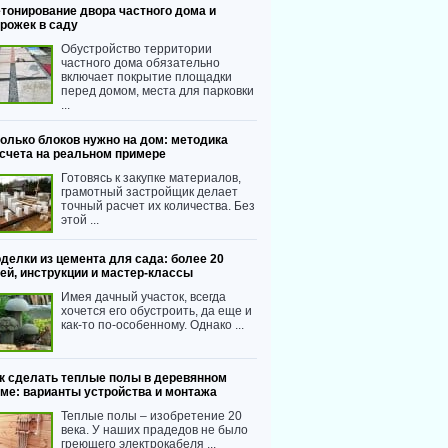
тонирование двора частного дома и
рожек в саду
Обустройство территории
частного дома обязательно
включает покрытие площадки
перед домом, места для парковки
...
олько блоков нужно на дом: методика
счета на реальном примере
Готовясь к закупке материалов,
грамотный застройщик делает
точный расчет их количества. Без
этой ...
делки из цемента для сада: более 20
ей, инструкции и мастер-классы
Имея дачный участок, всегда
хочется его обустроить, да еще и
как-то по-особенному. Однако ...
к сделать теплые полы в деревянном
ме: варианты устройства и монтажа
Теплые полы – изобретение 20
века. У наших прадедов не было
греющего электрокабеля ...