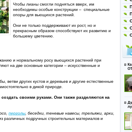
Чтобы лианы смогли подняться вверх, им
необходимы особые конструкции – специальные
П
опоры для вьющихся растений.
С
Они не только поддерживают их рост, но и
прекрасным образом способствуют их развитию и
большему цветению.
жанию и нормальному росу вьющихся растений при
Ка
еляют на две основные категории – искусственные и
ОТ
ы, ветви других кустов и деревьев и другие естественные
амостоятельно в дикой природе.
 создать своими руками. Они также разделяются на
Ду
л
рсо,
перголы
, беседки, теневые навесы, трельяжи, арки,
из различных подручных строительных материалов и